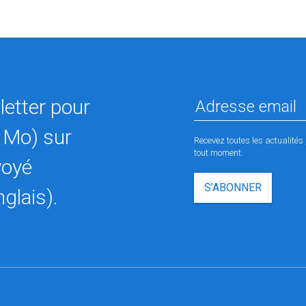
etter pour
 Mo) sur
Recevez toutes les actualit
tout moment.
voyé
S’ABONNER
glais).