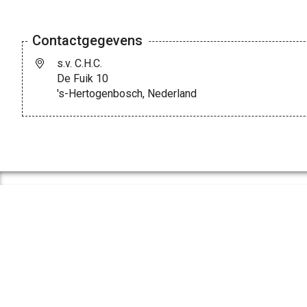
Contactgegevens
s.v. C.H.C.
De Fuik 10
's-Hertogenbosch, Nederland