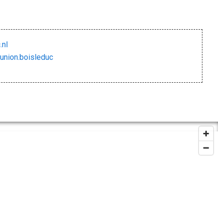
.nl
union.boisleduc