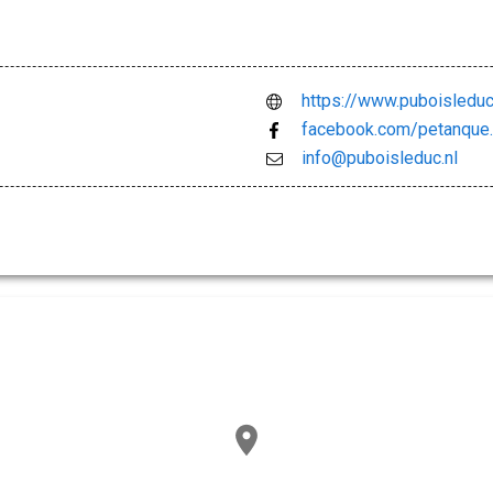
https://www.puboisleduc
facebook.com/petanque.
info@puboisleduc.nl