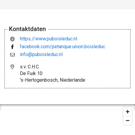
Kontaktdaten
https://www.puboisleduc.nl
facebook.com/petanque.union.boisleduc
info@puboisleduc.nl
s.v. C.H.C.
De Fuik 10
's-Hertogenbosch, Niederlande